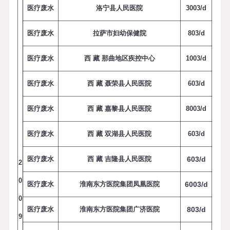
医疗废水
洛宁县人民医院
3
0
0
3
/
d
医疗废水
拉萨市妇幼保健院
8
0
3
/
d
医疗废水
西 藏
那曲地区疾控中心
1
0
0
3
/
d
医疗废水
西 藏
聂荣县人民医院
6
0
3
/
d
医疗废水
西 藏
嘉黎县人民医院
8
0
0
3
/
d
医疗废水
西 藏
双湖县人民医院
6
0
3
/
d
医疗废水
西 藏
吉隆县人民医院
6
0
3
/
d
2
0
医疗废水
淮南东方医院集团凤凰医院
6
0
0
3
/
d
0
医疗废水
淮南东方医院集团广济医院
8
0
3
/
d
9