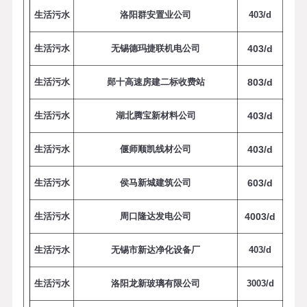
生活污水
洛阳群安置业公司
4
0
3
/
d
生活污水
无锡德玛捷联机电公司
4
0
3
/
d
生活污水
郧十高速房建二标收费站
8
0
3
/
d
生活污水
湖北腾宝新材料公司
4
0
3
/
d
生活污水
偃师顺凯线材公司
4
0
3
/
d
生活污水
侯马新城建筑公司
6
0
3
/
d
生活污水
周口隆达发电公司
4
0
0
3
/
d
生活污水
无锡市新达净化设备厂
4
0
3
/
d
生活污水
洛阳龙新玻璃有限公司
3
0
0
3
/
d