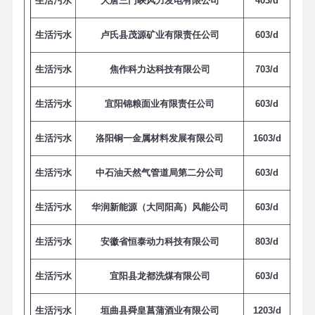
生活污水
大唐三门峡风力发电有限公司
4
0
3
/
d
生活污水
卢氏县茂源矿业有限责任公司
6
0
3
/
d
生活污水
焦作科力达科技有限公司
7
0
3
/
d
生活污水
宜阳锦粮面业有限责任公司
6
0
3
/
d
生活污水
洛阳铜一金属材料发展有限公司
1
6
0
3
/
d
生活污水
中石油天然气管道局第二分公司
6
0
3
/
d
生活污水
华润新能源（大同阳高）风能公司
6
0
3
/
d
生活污水
安徽省恒泰动力科技有限公司
8
0
3
/
d
生活污水
宜阳县龙都洗煤有限公司
6
0
3
/
d
生活污水
垣曲县舜皇菖蒲酒业有限公司
1
2
0
3
/
d