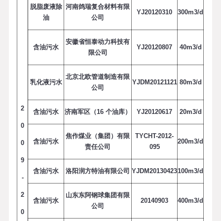
脱脂废液除
河南鸽瑞复合材料有限
YJ20120310
3
0
0
m
3
/
d
油
公司
安徽省恒泰动力科技有
含油污水
YJ20120807
4
0
m
3
/
d
限公司
北京北欧管道制造有限
乳化液污水
YJDM20121121
8
0
m
3
/
d
公司
2
含油污水
济南军区（16 个油库）
YJ20120617
2
0
m
3
/
d
0
焦作煤业（集团）有限
TYCHT-2012-
含油污水
2
0
0
m
3
/
d
0
责任公司
095
9
含油污水
洛阳润方特油有限公司
YJDM20130423
1
0
0
m
3
/
d
-
2
山东东阿钢球集团有限
含油污水
20140903
4
0
0
m
3
/
d
公司
0