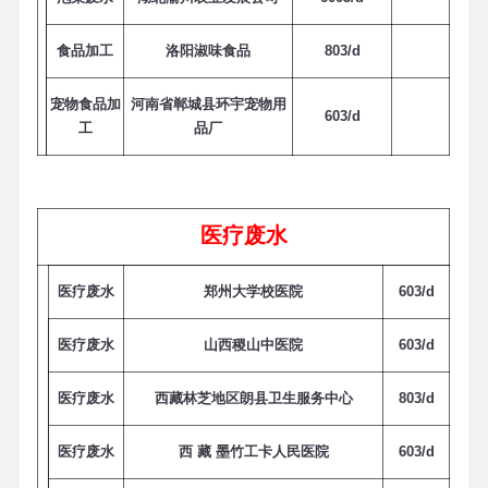
食品加工
洛阳淑味食品
8
0
3
/
d
宠物食品加
河南省郸城县环宇宠物用
6
0
3
/
d
工
品厂
医疗废水
医疗废水
郑州大学校医院
6
0
3
/
d
医疗废水
山西稷山中医院
6
0
3
/
d
医疗废水
西藏林芝地区朗县卫生服务中心
8
0
3
/
d
医疗废水
西 藏
墨竹工卡人民医院
6
0
3
/
d