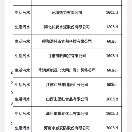
生活污水
运城热力有限公司
1
6
0
3
/
d
生活污水
湖北仲夏水泥股份有限公司
1
2
0
3
/
d
生活污水
呼和浩特市宜邦科技有限公司
6
0
3
/
d
生活污水
甘肃凯昕商贸有限公司
1
6
0
3
/
d
生活污水
华润新能源（大同广灵）风能公司
6
0
3
/
d
2
0
生活污水
江苏迎浪集团唐山分公司
5
0
3
/
d
0
生活污水
山西山里红食品有限公司
1
6
0
3
/
d
9
-
生活污水
商丘市东泰化工有限公司
1
6
0
3
/
d
2
生活污水
河南永威安防股份有限公司
3
0
0
3
/
d