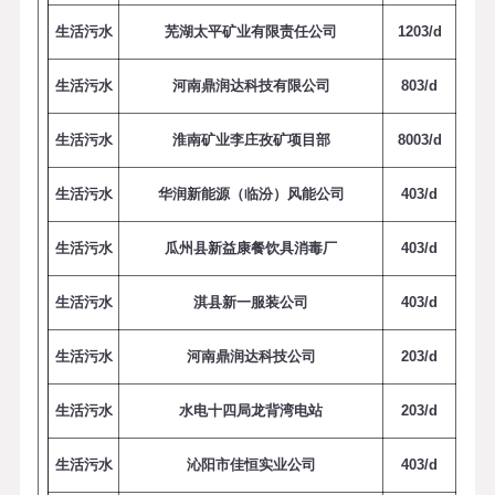
生活污水
芜湖太平矿业有限责任公司
1
2
0
3
/
d
生活污水
河南鼎润达科技有限公司
8
0
3
/
d
生活污水
淮南矿业李庄孜矿项目部
8
0
0
3
/
d
生活污水
华润新能源（临汾）风能公司
4
0
3
/
d
生活污水
瓜州县新益康餐饮具消毒厂
4
0
3
/
d
生活污水
淇县新一服装公司
4
0
3
/
d
生活污水
河南鼎润达科技公司
2
0
3
/
d
生活污水
水电十四局龙背湾电站
2
0
3
/
d
生活污水
沁阳市佳恒实业公司
4
0
3
/
d