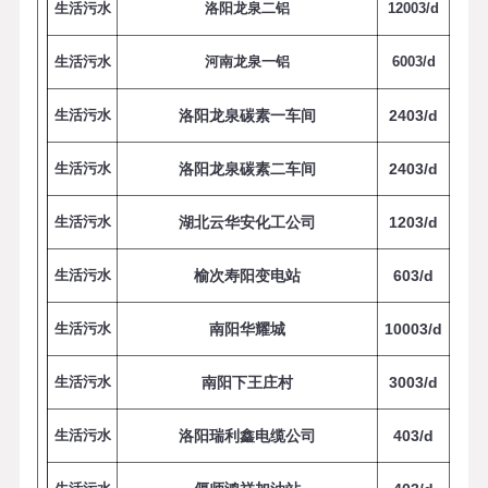
生活污水
洛阳龙泉二铝
1
200
3
/
d
生活污水
河南龙泉一铝
6
0
0
3
/
d
生活污水
洛阳龙泉碳素一车间
2
4
0
3
/
d
生活污水
洛阳龙泉碳素二车间
2
4
0
3
/
d
生活污水
湖北云华安化工公司
1
2
0
3
/
d
生活污水
榆次寿阳变电站
6
0
3
/
d
生活污水
南阳华耀城
1
000
3
/
d
生活污水
南阳下王庄村
3
0
0
3
/
d
生活污水
洛阳瑞利鑫电缆公司
4
0
3
/
d