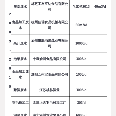
林芝工布江达食品有限公
屠宰废水
YJDM2013
4
0
m
3
/
d
司
2
食品加工废
杭州佳瑞食品机械有限公
0
6
0
m
3
/
d
水
司
0
孟州市淼雨果蔬业有限公
9
果汁废水
1
000
3
/
d
司
-
泡菜废水
十堰渝川食品有限公司
3
0
0
3
/
d
2
0
食品加工废
洛阳五州宝食品有限公司
1
0
0
3
/
d
水
1
9
酿酒废水
江苏桃林酒业
3
0
0
3
/
d
羽毛粉加工
孟津上古羽毛粉加工厂
3
0
3
/
d
泡菜废水
湖北渝川农业发展公司
6
0
0
3
/
d