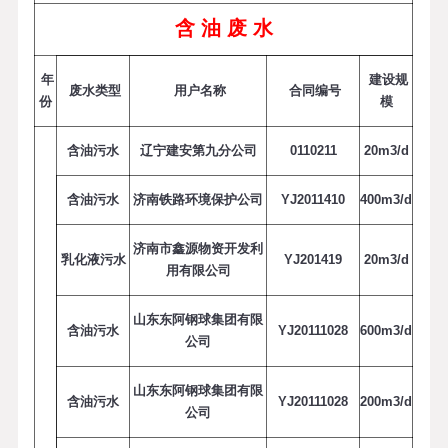
含 油 废 水
年
建设规
废水类型
用户名称
合同编号
份
模
含油污水
辽宁建安第九分公司
0110211
2
0
m
3
/
d
含油污水
济南铁路环境保护公司
YJ2011410
4
0
0
m
3
/
d
济南市鑫源物资开发利
乳化液污水
YJ201419
2
0
m
3
/
d
用有限公司
山东东阿钢球集团有限
含油污水
YJ20111028
6
0
0
m
3
/
d
公司
山东东阿钢球集团有限
含油污水
YJ20111028
2
0
0
m
3
/
d
公司