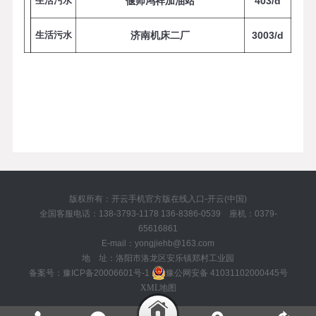
生活污水
偃师鸿祥加油站
4
0
3
/
d
生活污水
济南机床二厂
3
0
0
3
/
d
版权所有：开云手机官方版在线入口-开云(中国)
全国客服电话：138-3793-1178 136-8386-0539 座机：0379-
65616861
E-mail：yongjiehb@163.com
地 址：洛阳市洛龙区安乐镇郑村工业园
备案号：豫ICP备20006601号-1
豫公网安备 41031102000445号
XML地图