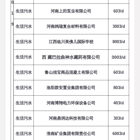
0
生活污水
河南上田泵业有限公司
6
0
3
/
d
1
9
生活污水
河南鸽瑞复合材料有限公司
3
0
0
3
/
d
生活污水
江西临川美佛儿国际学校
8
0
0
3
/
d
生活污水
西 藏巴拉曲神水藏药有限公司
3
0
0
3
/
d
生活污水
鲁山信宝商品混凝土有限公司
6
0
3
/
d
生活污水
洛阳群安置业集团有限公司
8
0
3
/
d
生活污水
河南博翔电力环保设备公司
4
0
3
/
d
生活污水
河南鼎润达科技有限公司
3
0
3
/
d
生活污水
淮南矿业集团有限责任公司
6
0
0
3
/
d