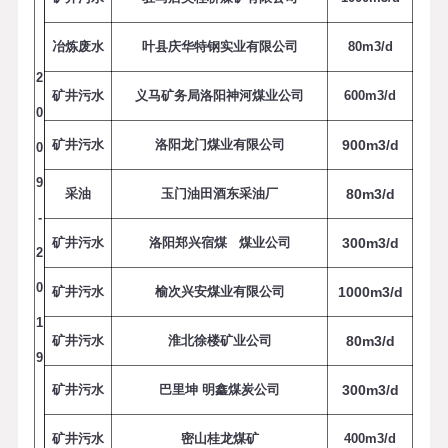
冶炼废水
叶县庆华特钢实业有限公司
8
0
m
3
/
d
2
矿井污水
义马矿务局洛阳神河煤业公司
6
0
0
m
3
/
d
0
矿井污水
洛阳龙门煤业有限公司
9
0
0
m
3
/
d
0
9
采油
玉门油田酒东采油厂
8
0
m
3
/
d
-
矿井污水
洛阳郑兴宿煤 煤业公司
3
0
0
m
3
/
d
2
0
矿井污水
榆次兴安煤业有限公司
1000m
3
/
d
1
矿井污水
淮北徐楼矿业公司
8
0
m
3
/
d
9
矿井污水
巴里坤 明鑫煤炭公司
3
0
0
m
3
/
d
矿井污水
密山桂龙煤矿
4
0
0
m
3
/
d