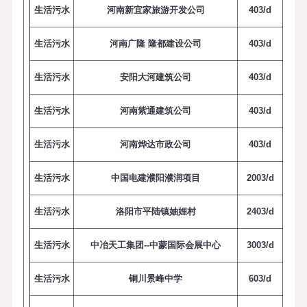
生活污水
河南新宜家旅游开发公司
4
0
3
/
d
生活污水
河南广隆 隆都建设公司
4
0
3
/
d
生活污水
安阳大河建筑公司
4
0
3
/
d
生活污水
河南紫通建筑公司
4
0
3
/
d
生活污水
河南烨达市政公司
4
0
3
/
d
生活污水
中国电建濮阳濮润项目
2
0
0
3
/
d
生活污水
洛阳市平陆镇妯娌村
2
4
0
3
/
d
生活污水
中冶天工集团--中蒙国际会展中心
3
0
0
3
/
d
生活污水
铜川景峰中学
6
0
3
/
d