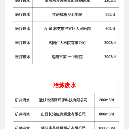
医疗废水
淮南东方医院集团谢桥医院
1
2
0
3
/
d
医疗废水
拉萨柳梧乡卫生院
8
0
3
/
d
医疗废水
西 藏
林芝市巴宜区人民医院
6
0
3
/
d
医疗废水
洛阳仁大医院有限公司
3
0
0
3
/
d
医疗废水
洛阳市第 一中医院
3
0
0
3
/
d
冶炼废水
矿井污水
运城市清泽环保科技有限公司
2
0
0
m
3
/
d
矿井污水
山西长治红兴煤业有限公司
8
0
0
m
3
/
d
矿井污水
驻马店吴桂桥煤矿有限公司
1000m
3
/
d