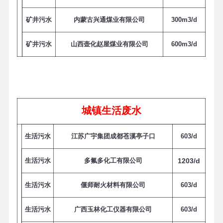
矿井污水
内蒙古兴通煤业有限公司
3
0
0
m
3
/
d
矿井污水
山西壶化赵屋煤业有限公司
6
0
0
m
3
/
d
城镇生活废水
生活污水
江苏广宇集团成都苍溪亭子口
6
0
3
/
d
生活污水
多氟多化工有限公司
1
2
0
3
/
d
生活污水
偃师耐火材料有限公司
6
0
3
/
d
生活污水
广西玉林化工仪器有限公司
6
0
3
/
d