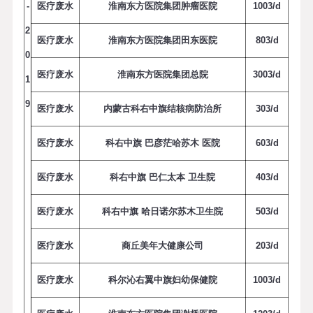
-
医疗废水
淮南东方医院集团肿瘤医院
1
0
0
3
/
d
2
医疗废水
淮南东方医院集团田东医院
8
0
3
/
d
0
医疗废水
淮南东方医院集团总院
3
0
0
3
/
d
1
9
医疗废水
内蒙古科右中旗结核病防治所
3
0
3
/
d
医疗废水
科右中旗 巴彦茫哈苏木 医院
6
0
3
/
d
医疗废水
科右中旗 巴仁太本 卫生院
4
0
3
/
d
医疗废水
科右中旗 哈日诺尔苏木卫生院
5
0
3
/
d
医疗废水
商丘美年大健康公司
2
0
3
/
d
医疗废水
科尔沁右翼中旗妇幼保健院
1
0
0
3
/
d