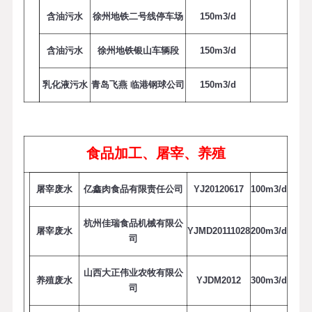
含油污水
徐州地铁二号线停车场
1
5
0
m
3
/
d
含油污水
徐州地铁银山车辆段
1
5
0
m
3
/
d
乳化液污水
青岛飞燕 临港钢球公司
1
5
0
m
3
/
d
食品加工、屠宰、养殖
屠宰废水
亿鑫肉食品有限责任公司
YJ20120617
1
0
0
m
3
/
d
杭州佳瑞食品机械有限公
屠宰废水
YJMD20111028
2
0
0
m
3
/
d
司
山西大正伟业农牧有限公
养殖废水
YJDM2012
3
0
0
m
3
/
d
司