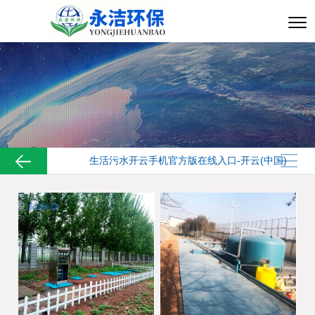
生活污水开云手机官方版在线入口-开云(中国)
生活污水开云手机官方版在线入
口-开云(中国)
首页
>
业务范围
>
生活污水开云手机官方版在线入口-开云(中国)